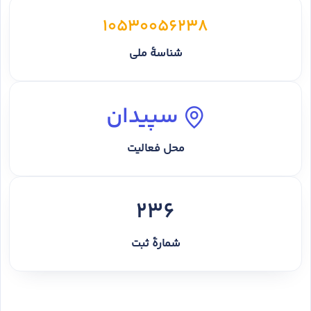
10530056238
شناسهٔ ملی
سپیدان
محل فعالیت
236
شمارهٔ ثبت