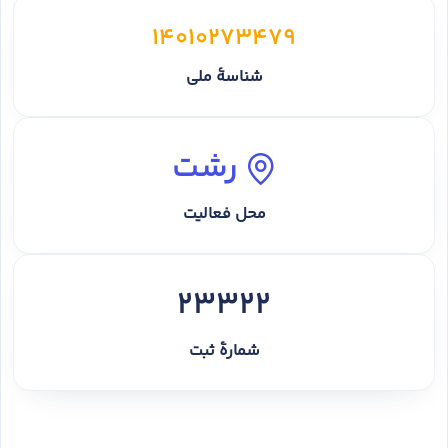
14010273479
شناسهٔ ملی
رشت
محل فعالیت
23322
شمارهٔ ثبت