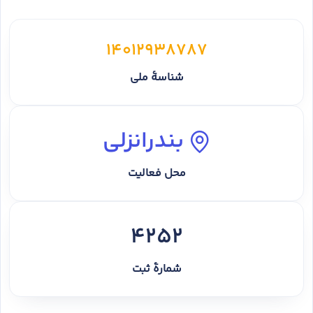
14012938787
شناسهٔ ملی
بندرانزلی
محل فعالیت
4252
شمارهٔ ثبت