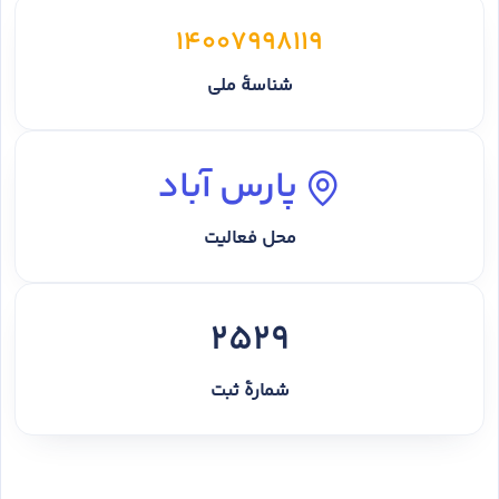
14007998119
شناسهٔ ملی
پارس آباد
محل فعالیت
2529
شمارهٔ ثبت