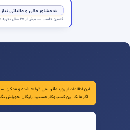
به مشاور مالی و مالیاتی نیاز 
حَصین حاسب — بیش از ۲۵ سال تجربه در حسابداری و مالیات شرکت‌ها
این اطلاعات از روزنامهٔ رسمی گرفته شده و ممکن است 
اگر مالک این کسب‌وکار هستید، رایگان تحویلش بگی