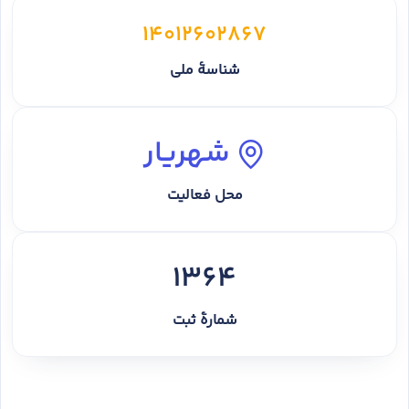
14012602867
شناسهٔ ملی
شهریار
محل فعالیت
1364
شمارهٔ ثبت