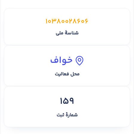
10380028606
شناسهٔ ملی
خواف
محل فعالیت
159
شمارهٔ ثبت