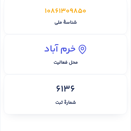
10861309850
شناسهٔ ملی
خرم آباد
محل فعالیت
6136
شمارهٔ ثبت