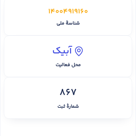
14004919160
شناسهٔ ملی
آبیک
محل فعالیت
867
شمارهٔ ثبت