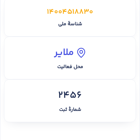
14004518830
شناسهٔ ملی
ملایر
محل فعالیت
2456
شمارهٔ ثبت