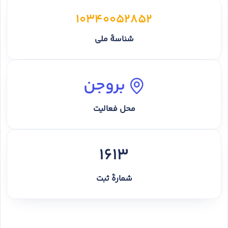
10340052852
شناسهٔ ملی
بروجن
محل فعالیت
1613
شمارهٔ ثبت