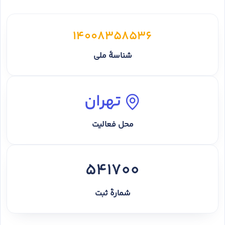
14008358536
شناسهٔ ملی
تهران
محل فعالیت
541700
شمارهٔ ثبت