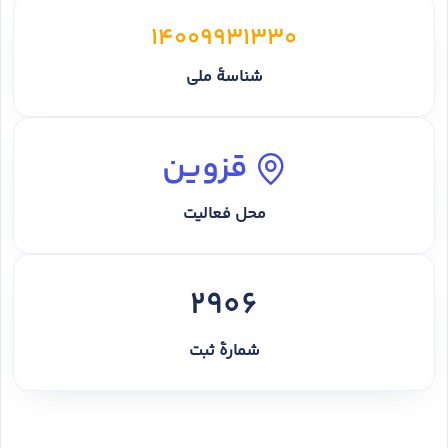
14009931330
شناسهٔ ملی
قزوین
محل فعالیت
2906
شمارهٔ ثبت