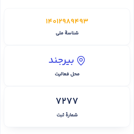
14012989493
شناسهٔ ملی
بیرجند
محل فعالیت
7277
شمارهٔ ثبت