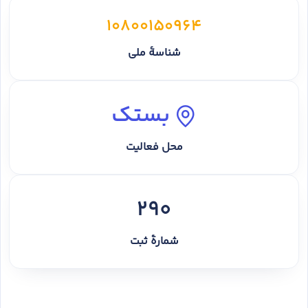
10800150964
شناسهٔ ملی
بستک
محل فعالیت
290
شمارهٔ ثبت