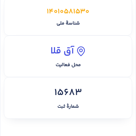
14010581530
شناسهٔ ملی
آق قلا
محل فعالیت
15683
شمارهٔ ثبت