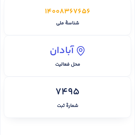
14008367656
شناسهٔ ملی
آبادان
محل فعالیت
7495
شمارهٔ ثبت