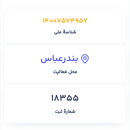
14007574957
شناسهٔ ملی
بندرعباس
محل فعالیت
18355
شمارهٔ ثبت