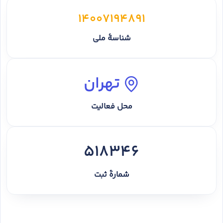
14007194891
شناسهٔ ملی
تهران
محل فعالیت
518346
شمارهٔ ثبت