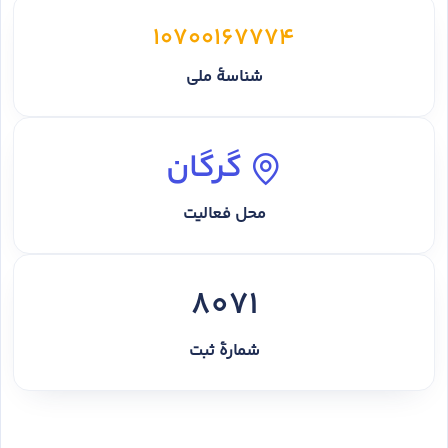
10700167774
شناسهٔ ملی
گرگان
محل فعالیت
8071
شمارهٔ ثبت