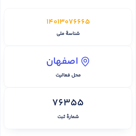
14013076665
شناسهٔ ملی
اصفهان
محل فعالیت
76355
شمارهٔ ثبت