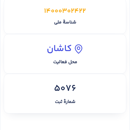
14000302422
شناسهٔ ملی
کاشان
محل فعالیت
5076
شمارهٔ ثبت