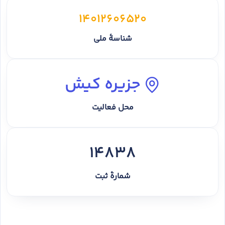
14012606520
شناسهٔ ملی
جزیره کیش
محل فعالیت
14838
شمارهٔ ثبت