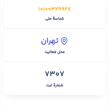
10100329927
شناسهٔ ملی
تهران
محل فعالیت
7307
شمارهٔ ثبت