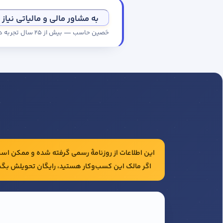
به مشاور مالی و مالیاتی نیاز 
حَصین حاسب — بیش از ۲۵ سال تجربه در حسابداری و مالیات شرکت‌ها
این اطلاعات از روزنامهٔ رسمی گرفته شده و ممکن است 
اگر مالک این کسب‌وکار هستید، رایگان تحویلش بگی