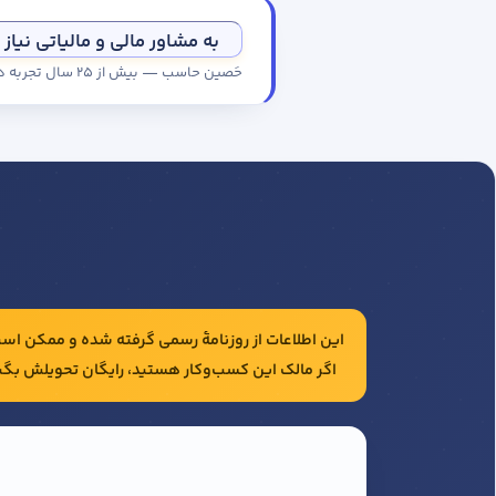
به مشاور مالی و مالیاتی نیاز 
حَصین حاسب — بیش از ۲۵ سال تجربه در حسابداری و مالیات شرکت‌ها
این اطلاعات از روزنامهٔ رسمی گرفته شده و ممکن است 
اگر مالک این کسب‌وکار هستید، رایگان تحویلش بگی