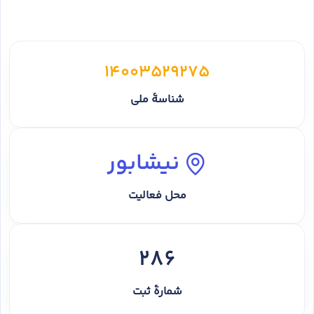
14003529275
شناسهٔ ملی
نیشابور
محل فعالیت
286
شمارهٔ ثبت