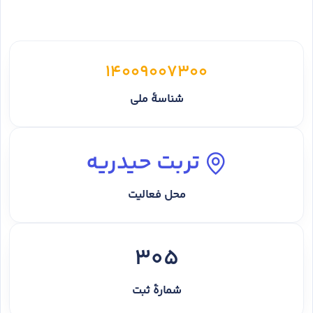
14009007300
شناسهٔ ملی
تربت حیدریه
محل فعالیت
305
شمارهٔ ثبت