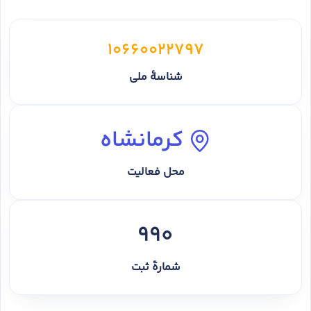
10660022797
شناسهٔ ملی
کرمانشاه
محل فعالیت
990
شمارهٔ ثبت