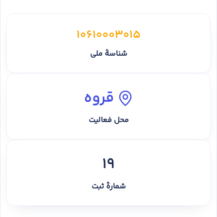
10610003015
شناسهٔ ملی
قروه
محل فعالیت
19
شمارهٔ ثبت