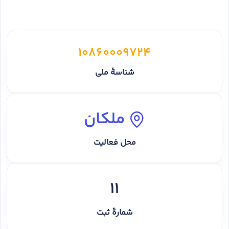
10860009724
شناسهٔ ملی
ملکان
محل فعالیت
11
شمارهٔ ثبت