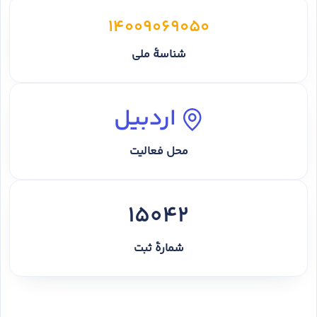
14009069050
شناسهٔ ملی
اردبیل
محل فعالیت
15042
شمارهٔ ثبت