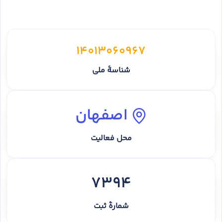
14013060967
شناسهٔ ملی
اصفهان
محل فعالیت
7394
شمارهٔ ثبت