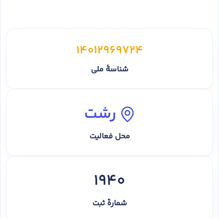
14012969724
شناسهٔ ملی
رشت
محل فعالیت
1940
شمارهٔ ثبت