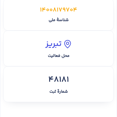
14008179704
شناسهٔ ملی
تبریز
محل فعالیت
48181
شمارهٔ ثبت