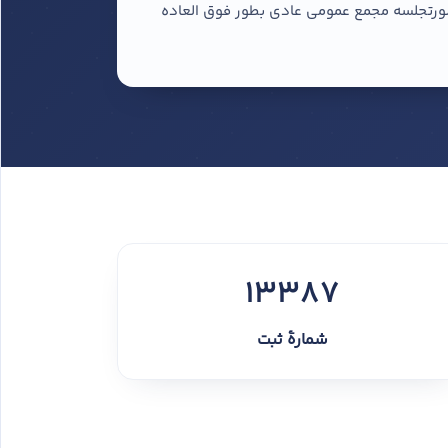
د صنعت دماوند به شناسه ملی 14008369054 و به شماره ثبت 13387 به استناد صورتجلسه مجمع عمومی عادی بطور فوق العاده
13387
شمارهٔ ثبت