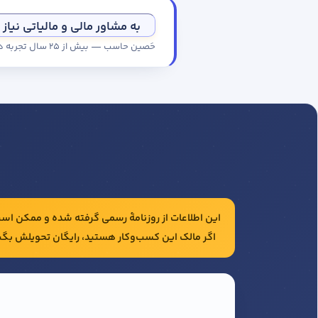
به مشاور مالی و مالیاتی نیاز 
حَصین حاسب — بیش از ۲۵ سال تجربه در حسابداری و مالیات شرکت‌ها
این اطلاعات از روزنامهٔ رسمی گرفته شده و ممکن است 
اگر مالک این کسب‌وکار هستید، رایگان تحویلش بگی