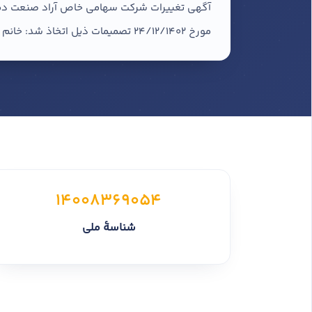
مورخ 24/12/1402 تصمیمات ذیل اتخاذ شد: خانم سکینه پرموز به
14008369054
شناسهٔ ملی