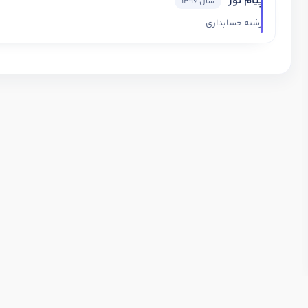
پیام نور
سال 1396
رشته حسابداری