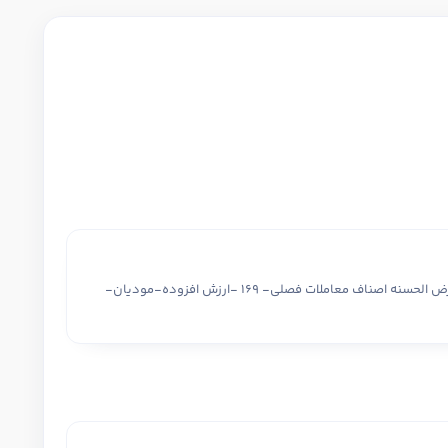
آرسس فولاد ایرانیان-آریاتجارت سده-صرافی افشار-اصفهان شگلات-قرض الحسنه اصناف معاملات فصلی- 169 -ارزش افزوده-مودیان-