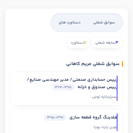
سوابق شغلی
دستاورد های
1
4
سابقه شغلی
دستاورد
سوابق شغلی مریم کاهانی
رییس حسابداری صنعتی/ مدیر مهندسی صنایع/
رییس صندوق و خزانه
1384-1395
بسپارسازه توس .
هلدینگ گروه قطعه سازی
1395-1397
نوین پارت پویا .