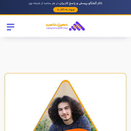
تالار گفتگو پرسش و پاسخ کاربران
در هر ساعت از شبانه روز
ورود به تالار
رشته تحصیلی
مقطع
سابقه کار حسابداری
روحیه رهبری دارید ؟
بله
خیر
در صورتی که سابقه دارید توضیح مختصر از فعالیتی که در حسابداری
داشته اید را بنویسید