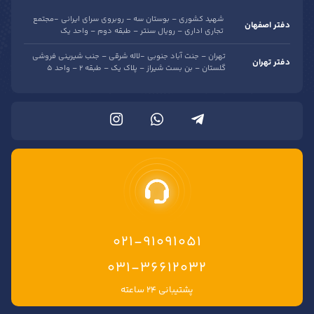
شهید کشوری – بوستان سه – روبروی سرای ایرانی -مجتمع
دفتر اصفهان
تجاری اداری – رویال سنتر – طبقه دوم – واحد یک
تهران – جنت آباد جنوبی -لاله شرقی – جنب شیرینی فروشی
دفتر تهران
گلستان – بن بست شیراز – پلاک یک – طبقه 2 – واحد 5
021-91091051
۰۳۱-۳۶۶۱۲۰۳۲
پشتیبانی ۲۴ ساعته