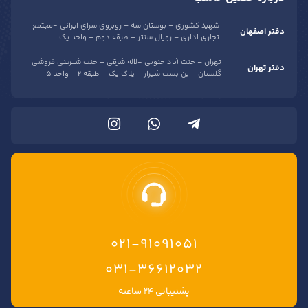
شهید کشوری – بوستان سه – روبروی سرای ایرانی -مجتمع
دفتر اصفهان
تجاری اداری – رویال سنتر – طبقه دوم – واحد یک
تهران – جنت آباد جنوبی -لاله شرقی – جنب شیرینی فروشی
دفتر تهران
گلستان – بن بست شیراز – پلاک یک – طبقه 2 – واحد 5
021-91091051
۰۳۱-۳۶۶۱۲۰۳۲
پشتیبانی ۲۴ ساعته