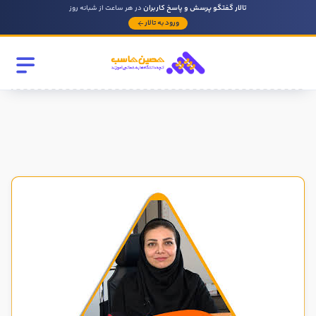
تالار گفتگو پرسش و پاسخ کاربران
در هر ساعت از شبانه روز
ورود به تالار
رشته تحصیلی
مقطع
سابقه کار حسابداری
روحیه رهبری دارید ؟
بله
خیر
در صورتی که سابقه دارید توضیح مختصر از فعالیتی که در حسابداری
داشته اید را بنویسید